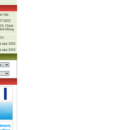
)
nh-Việt
/07/2022
-19, Chính
thời không
021
V) năm 2020
V) năm 2019
g sản