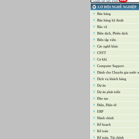
21-09-2022
CƠ HỘI NGHỀ NGHIỆP
Kế toán tổng hợp – Thuế
Bán hàng
16-09-2022
Nhân viên cao cấp NPD - Phát t
Bán hàng kỹ thuật
phẩm mới
Bảo vệ
16-09-2022
Giám sát Mua hàng
Biên dịch, Phiên dịch
16-09-2022
Biên tập viên
Chuyên viên CNTT /Bộ phận H
thống
Các nghề khác
16-09-2022
CNTT
Trưởng bộ phận Kho
Cơ khí
Computer Support
Dành cho Chuyên gia nước 
Dịch vụ khách hàng
Dự án
Dự án phát triển
Đào tạo
Điện, Điện tử
ERP
Hành chính
Kế hoạch
Kế toán
Kế toán, Tài chính