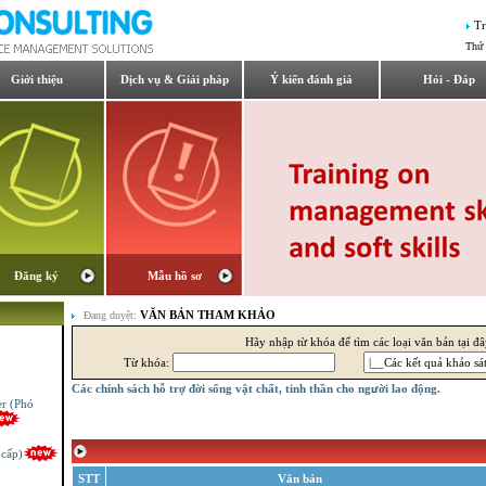
Tr
Thứ 
Giới thiệu
Dịch vụ & Giải pháp
Ý kiến đánh giá
Hỏi - Đáp
Đăng ký
Mẫu hồ sơ
VĂN BẢN THAM KHẢO
Đang duyệt:
Hãy nhập từ khóa để tìm các loại văn bản tại đ
Từ khóa:
Các chính sách hỗ trợ đời sống vật chất, tinh thần cho người lao động.
er (Phó
 cấp)
STT
Văn bản