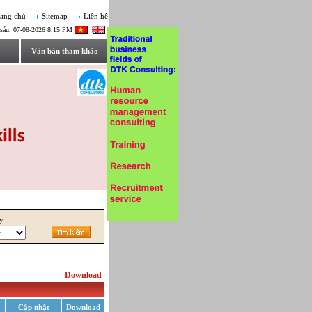
ang chủ
Sitemap
Liên hệ
sáu, 07-08-2026 8:15 PM
Văn bản tham khảo
ây
Download
Cập nhật
Download