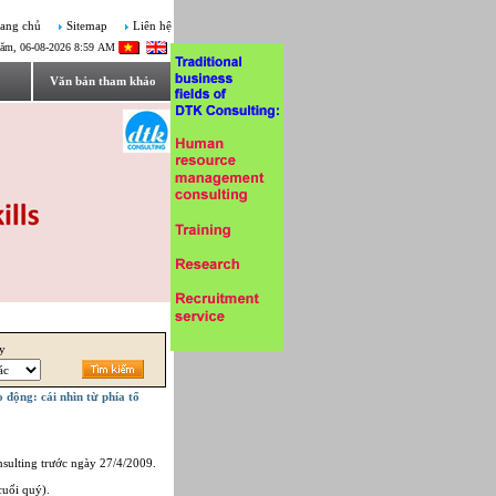
ang chủ
Sitemap
Liên hệ
ăm, 06-08-2026 8:59 AM
Văn bản tham khảo
ây
o động: cái nhìn từ phía tổ
nsulting trước ngày 27/4/2009.
cuối quý).