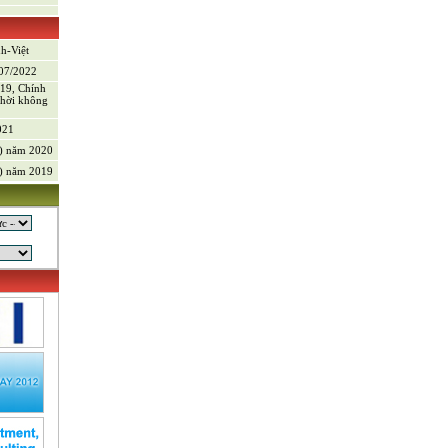
)
nh-Việt
/07/2022
-19, Chính
thời không
021
V) năm 2020
V) năm 2019
g sản