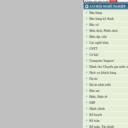
21-09-2022
CƠ HỘI NGHỀ NGHIỆP
Kế toán tổng hợp – Thuế
Bán hàng
16-09-2022
Nhân viên cao cấp NPD - Phát t
Bán hàng kỹ thuật
phẩm mới
Bảo vệ
16-09-2022
Giám sát Mua hàng
Biên dịch, Phiên dịch
16-09-2022
Biên tập viên
Chuyên viên CNTT /Bộ phận H
Các nghề khác
thống
16-09-2022
CNTT
Trưởng bộ phận Kho
Cơ khí
Computer Support
Dành cho Chuyên gia nước 
Dịch vụ khách hàng
Dự án
Dự án phát triển
Đào tạo
Điện, Điện tử
ERP
Hành chính
Kế hoạch
Kế toán
Kế toán, Tài chính