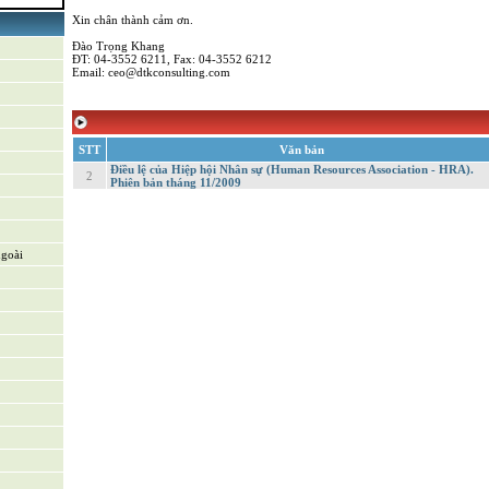
Xin chân thành cảm ơn.
Đào Trọng Khang
ĐT: 04-3552 6211, Fax: 04-3552 6212
riển sản
Email: ceo@dtkconsulting.com
ỗ trợ & Hệ
STT
Văn bản
Điều lệ của Hiệp hội Nhân sự (Human Resources Association - HRA).
2
Phiên bản tháng 11/2009
ngoài