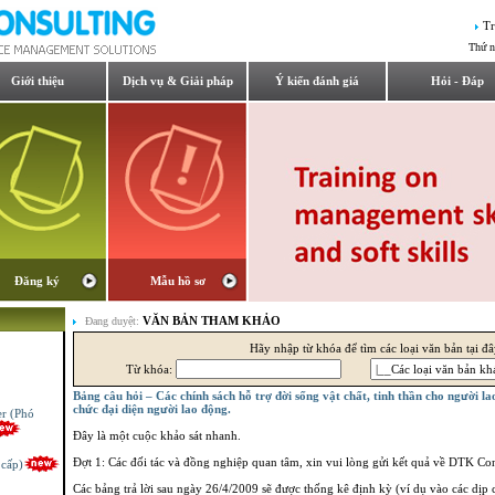
Tr
Thứ n
Giới thiệu
Dịch vụ & Giải pháp
Ý kiến đánh giá
Hỏi - Đáp
Đăng ký
Mẫu hồ sơ
VĂN BẢN THAM KHẢO
Đang duyệt:
Hãy nhập từ khóa để tìm các loại văn bản tại đ
Từ khóa:
Bảng câu hỏi – Các chính sách hỗ trợ đời sống vật chất, tinh thần cho người la
er (Phó
chức đại diện người lao động.
Đây là một cuộc khảo sát nhanh.
 cấp)
Đợt 1: Các đối tác và đồng nghiệp quan tâm, xin vui lòng gửi kết quả về DTK Co
Các bảng trả lời sau ngày 26/4/2009 sẽ được thống kê định kỳ (ví dụ vào các dịp 