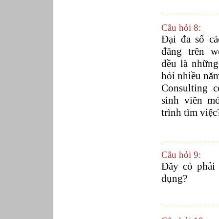
Phục vụ bàn
Quản lý chất lượng
Quản lý chung (Nhân sự, Hành chính, Kế
toán)
Câu hỏi 8:
Quản lý nhà hàng
Đại đa số cá
Quản lý sản xuất
đăng trên w
Sửa chữa ô tô
đều là những
Thể thao
hỏi nhiều nă
Tiếp thị số
Trưởng phòng Phát triển Kinh doanh
Consulting c
Tư vấn tài chính cá nhân
sinh viên mớ
trình tìm việc
Câu hỏi 9:
Đây có phải 
dụng?