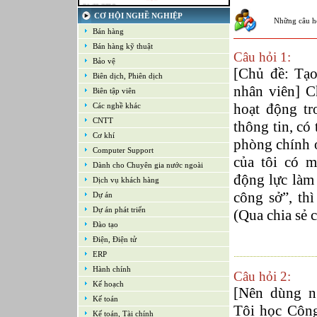
21-09-2022
Kế toán tổng hợp – Thuế
CƠ HỘI NGHỀ NGHIỆP
Những câu h
16-09-2022
Bán hàng
Nhân viên cao cấp NPD - Phát triển sản
phẩm mới
Bán hàng kỹ thuật
Câu hỏi 1:
16-09-2022
Bảo vệ
Giám sát Mua hàng
[Chủ đề: Tạo
Biên dịch, Phiên dịch
16-09-2022
nhân viên] C
Chuyên viên CNTT /Bộ phận Hỗ trợ & Hệ
Biên tập viên
thống
hoạt động tr
Các nghề khác
16-09-2022
Trưởng bộ phận Kho
CNTT
thông tin, có
Cơ khí
phòng chính 
Computer Support
của tôi có 
Dành cho Chuyên gia nước ngoài
động lực làm 
Dịch vụ khách hàng
công sở”, th
Dự án
Dự án phát triển
(Qua chia sẻ 
Đào tạo
Điện, Điện tử
ERP
Hành chính
Câu hỏi 2:
Kế hoạch
[Nên dùng n
Kế toán
Tôi học Công
Kế toán, Tài chính