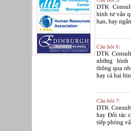
Sản xuất game online
DTK Consult
Sở hữu công nghiệp
hình tư vấn q
Tài chính
hạn, hay ngắn
Thiết kế
Tiếp thị
Tổ chức Sản xuất
Truyền thông
Câu hỏi 6:
Truyền thông, PR
Tư vấn
DTK Consult
Vật tư - Hậu cần
những hình
Xây dựng
thông qua nhữ
Xây dựng website
hay cả hai hì
Xúc tiến thương mại
Công nghệ chế tạo cơ khí
IT/Thương mại điện tử
Kinh doanh du lịch Outbound
Câu hỏi 7:
Kỹ thuật
DTK Consulti
Kỹ thuật sản xuất
Lái xe
hay Đối tác 
Nhân viên hỗ trợ kỹ thuật sự kiện
tiếp phỏng v
Nhiều nghề khác nhau