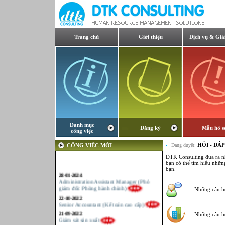
Trang chủ
Giới thiệu
Dịch vụ & Giả
Danh mục
Đăng ký
Mẫu hồ s
công việc
HỎI - ĐÁP
CÔNG VIỆC MỚI
Đang duyệt:
DTK Consulting đưa ra n
bạn có thể tìm hiểu nhữn
bạn.
28-01-2024
Administration Assistant Manager (Phó
giám đốc Phòng hành chính)
Những câu h
22-10-2022
Senior Accountant (Kế toán cao cấp)
21-09-2022
Những câu h
Giám sát sản xuất