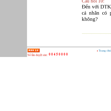
Câu hỏi 10:
Đến với DTK 
cá nhân có 
không?
Trang chủ
Số lần duyệt site: