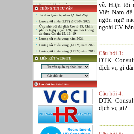
về. Hiện tôi
Khai thác khoáng sản
THÔNG TIN TƯ VẤN
Việt Nam để 
Kiểm soát chất lượng (Game)
Từ điển Quản trị nhân lực Anh-Việt
Kinh doanh
ngôn ngữ nà
Lương tối thiểu (LTT) từ 01/07/2022
Kỹ thuật ứng dụng
ngoài CV bằn
Ứng phó với đại dịch Covid-19, Chính
Lập trình
phủ ra Nghị quyết 128, tạm thời không
áp dụng Chỉ thị 15, 16, 19
Lập trình Game
Lương tối thiểu vùng năm 2021
Luật
Lương tối thiểu vùng (LTTV) năm 2020
Môi giới chứng khoán
Lương tối thiểu vùng (LTTV) năm 2019
Câu hỏi 3:
Mỹ thuật công nghiệp
LIÊN KẾT WEBSITE
DTK Consult
Nghiên cứu và Phát triển
dịch vụ gì dà
Ngoại ngữ
Nhân sự
Nhân sự - Hành chính
Các đối tác tiêu biểu
Nhiều lĩnh vực
Câu hỏi 4:
Phát triển kinh doanh
DTK Consult
Quan hệ công chúng
Quản lý chất lượng
dịch vụ gì?
Quản lý dự án
Quản lý, Điều hành
Quản lý, Kinh doanh bất động sản
Quản trị hệ thống
Câu hỏi 5: