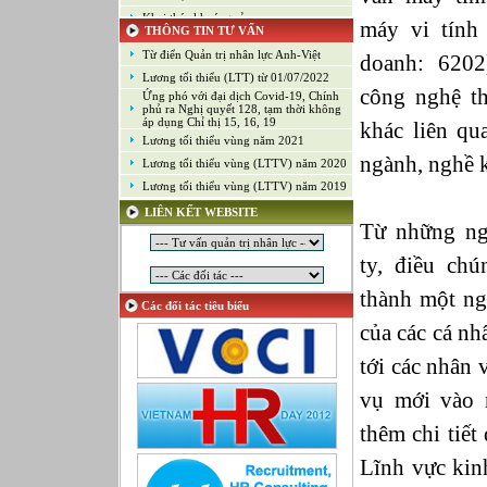
Khai thác khoáng sản
máy vi tính
THÔNG TIN TƯ VẤN
Kiểm soát chất lượng (Game)
Từ điển Quản trị nhân lực Anh-Việt
doanh: 6202
Kinh doanh
Lương tối thiểu (LTT) từ 01/07/2022
Kỹ thuật ứng dụng
công nghệ th
Ứng phó với đại dịch Covid-19, Chính
Lập trình
phủ ra Nghị quyết 128, tạm thời không
áp dụng Chỉ thị 15, 16, 19
khác liên qu
Lập trình Game
Lương tối thiểu vùng năm 2021
Luật
ngành, nghề 
Lương tối thiểu vùng (LTTV) năm 2020
Môi giới chứng khoán
Lương tối thiểu vùng (LTTV) năm 2019
Mỹ thuật công nghiệp
LIÊN KẾT WEBSITE
Nghiên cứu và Phát triển
Từ những ng
Ngoại ngữ
ty, điều chú
Nhân sự
Nhân sự - Hành chính
thành một ng
Các đối tác tiêu biểu
Nhiều lĩnh vực
của các cá nh
Phát triển kinh doanh
Quan hệ công chúng
tới các nhân
Quản lý chất lượng
vụ mới vào 
Quản lý dự án
thêm chi tiết
Quản lý, Điều hành
Quản lý, Kinh doanh bất động sản
Lĩnh vực kinh
Quản trị hệ thống