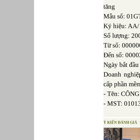
tăng
Mẫu số: 01G
Ký hiệu: AA
Số lượng: 20
Từ số: 00000
Đến số: 000
Ngày bắt đầu
Doanh nghiệ
cấp phần mề
- Tên: CÔN
- MST: 0101
Ý KIẾN ĐÁNH GIÁ