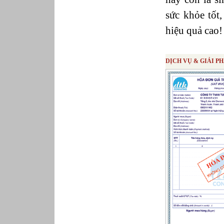
Phục vụ bàn
Quản lý chất lượng
sức khỏe tốt,
Quản lý chung (Nhân sự, Hành chính, Kế
toán)
hiệu quả cao!
Quản lý nhà hàng
Quản lý sản xuất
Sửa chữa ô tô
DỊCH VỤ & GIẢI P
Thể thao
Tiếp thị số
Trưởng phòng Phát triển Kinh doanh
Tư vấn tài chính cá nhân