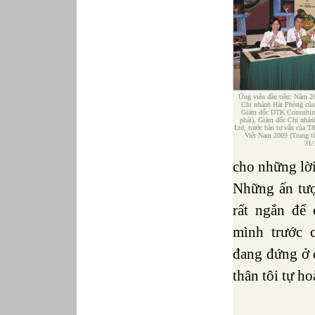
Ứng viên đầu tiên: Năm 2
Chi nhánh Hải Phòng của
Giám đốc DTK Consulting
phải), Giám đốc Chi nhá
Ltd, trước bàn tư vấn của 
Việt Nam 2009 (Trung t
31/
cho những lời
Những ấn tượ
rất ngắn để
mình trước 
đang đứng ở 
thân tôi tự h