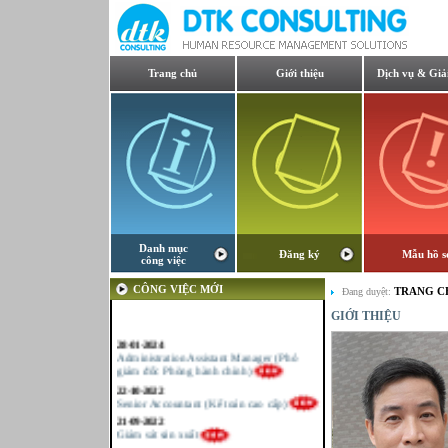
Trang chủ
Giới thiệu
Dịch vụ & Giả
Danh mục
Đăng ký
Mẫu hồ s
công việc
CÔNG VIỆC MỚI
TRANG C
Đang duyệt:
GIỚI THIỆU
28-01-2024
Administration Assistant Manager (Phó
giám đốc Phòng hành chính)
22-10-2022
Senior Accountant (Kế toán cao cấp)
21-09-2022
Giám sát sản xuất
21-09-2022