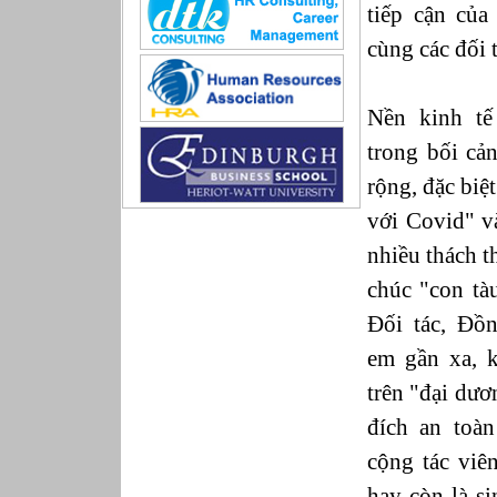
tiếp cận của
Sản xuất game online
Sở hữu công nghiệp
cùng các đối 
Tài chính
Thiết kế
Tiếp thị
Nền kinh tế
Tổ chức Sản xuất
trong bối cản
Truyền thông
Truyền thông, PR
rộng, đặc biê
Tư vấn
với Covid" 
Vật tư - Hậu cần
Xây dựng
nhiều thách 
Xây dựng website
chúc "con tà
Xúc tiến thương mại
Công nghệ chế tạo cơ khí
Đối tác, Đồ
IT/Thương mại điện tử
em gần xa, k
Kinh doanh du lịch Outbound
Kỹ thuật
trên "đại dư
Kỹ thuật sản xuất
đích an toà
Lái xe
Nhân viên hỗ trợ kỹ thuật sự kiện
cộng tác viê
Nhiều nghề khác nhau
hay còn là s