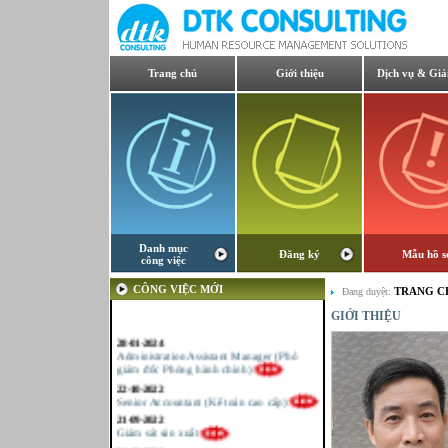
Trang chủ
Giới thiệu
Dịch vụ & Giả
Danh mục
Đăng ký
Mẫu hồ s
công việc
CÔNG VIỆC MỚI
TRANG C
Đang duyệt:
GIỚI THIỆU
28-01-2024
Administration Assistant Manager (Phó
giám đốc Phòng hành chính)
22-10-2022
Senior Accountant (Kế toán cao cấp)
21-09-2022
Giám sát sản xuất
21-09-2022