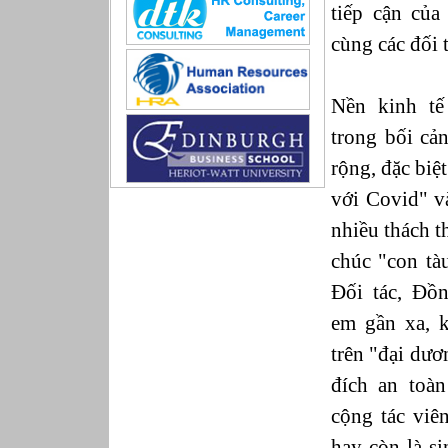
tiếp cận của
Sản xuất game online
Sở hữu công nghiệp
cùng các đối 
Tài chính
Thiết kế
Tiếp thị
Nền kinh tế
Tổ chức Sản xuất
trong bối cản
Truyền thông
Truyền thông, PR
rộng, đặc biê
Tư vấn
với Covid" 
Vật tư - Hậu cần
Xây dựng
nhiều thách 
Xây dựng website
chúc "con tà
Xúc tiến thương mại
Công nghệ chế tạo cơ khí
Đối tác, Đồ
IT/Thương mại điện tử
em gần xa, k
Kinh doanh du lịch Outbound
Kỹ thuật
trên "đại dư
Kỹ thuật sản xuất
đích an toà
Lái xe
Nhân viên hỗ trợ kỹ thuật sự kiện
cộng tác viê
Nhiều nghề khác nhau
hay còn là s