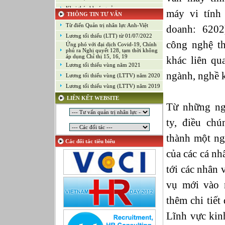
Khai thác khoáng sản
máy vi tính
THÔNG TIN TƯ VẤN
Kiểm soát chất lượng (Game)
Từ điển Quản trị nhân lực Anh-Việt
doanh: 6202
Kinh doanh
Lương tối thiểu (LTT) từ 01/07/2022
Kỹ thuật ứng dụng
công nghệ th
Ứng phó với đại dịch Covid-19, Chính
Lập trình
phủ ra Nghị quyết 128, tạm thời không
áp dụng Chỉ thị 15, 16, 19
khác liên qu
Lập trình Game
Lương tối thiểu vùng năm 2021
Luật
ngành, nghề 
Lương tối thiểu vùng (LTTV) năm 2020
Môi giới chứng khoán
Lương tối thiểu vùng (LTTV) năm 2019
Mỹ thuật công nghiệp
LIÊN KẾT WEBSITE
Nghiên cứu và Phát triển
Từ những ng
Ngoại ngữ
ty, điều chú
Nhân sự
Nhân sự - Hành chính
thành một ng
Các đối tác tiêu biểu
Nhiều lĩnh vực
của các cá nh
Phát triển kinh doanh
Quan hệ công chúng
tới các nhân
Quản lý chất lượng
vụ mới vào 
Quản lý dự án
thêm chi tiết
Quản lý, Điều hành
Quản lý, Kinh doanh bất động sản
Lĩnh vực kinh
Quản trị hệ thống