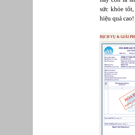
Phục vụ bàn
Quản lý chất lượng
sức khỏe tốt,
Quản lý chung (Nhân sự, Hành chính, Kế
toán)
hiệu quả cao!
Quản lý nhà hàng
Quản lý sản xuất
Sửa chữa ô tô
DỊCH VỤ & GIẢI P
Thể thao
Tiếp thị số
Trưởng phòng Phát triển Kinh doanh
Tư vấn tài chính cá nhân