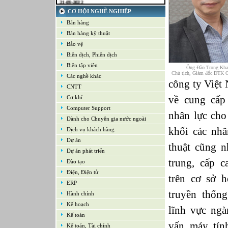
Kế toán tổng hợp – Thuế
CƠ HỘI NGHỀ NGHIỆP
16-09-2022
Nhân viên cao cấp NPD - Phát triển sản
Bán hàng
phẩm mới
Bán hàng kỹ thuật
16-09-2022
Giám sát Mua hàng
Bảo vệ
16-09-2022
Biên dịch, Phiên dịch
Chuyên viên CNTT /Bộ phận Hỗ trợ & Hệ
thống
Biên tập viên
Ông Đào Trọng Kh
Chủ tịch, Giám đốc DTK C
16-09-2022
Các nghề khác
công ty Việt
Trưởng bộ phận Kho
CNTT
về cung cấp 
Cơ khí
Computer Support
nhân lực cho
Dành cho Chuyên gia nước ngoài
khối các nh
Dịch vụ khách hàng
Dự án
thuật cũng n
Dự án phát triển
trung, cấp 
Đào tạo
Điện, Điện tử
trên cơ sở h
ERP
truyền thốn
Hành chính
Kế hoạch
lĩnh vực ngà
Kế toán
vấn máy tín
Kế toán, Tài chính