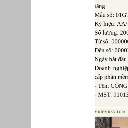
tăng
Mẫu số: 01G
Ký hiệu: AA
Số lượng: 20
Từ số: 00000
Đến số: 000
Ngày bắt đầu
Doanh nghiệ
cấp phần mề
- Tên: CÔN
- MST: 0101
Ý KIẾN ĐÁNH GIÁ