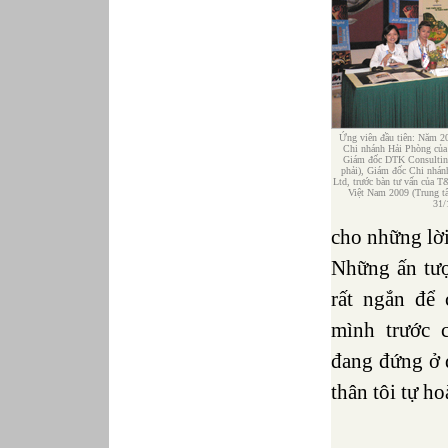
Ứng viên đầu tiên: Năm 2
Chi nhánh Hải Phòng của
Giám đốc DTK Consulting
phải), Giám đốc Chi nhá
Ltd, trước bàn tư vấn của 
Việt Nam 2009 (Trung t
31/
cho những lời
Những ấn tượ
rất ngắn để
mình trước 
đang đứng ở 
thân tôi tự h